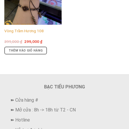
Vòng Trầm Hương 108
Giá
Giá
399,000
₫
299,000
₫
gốc
hiện
là:
tại
THÊM VÀO GIỎ HÀNG
399,000 ₫.
là:
299,000 ₫.
BẠC TIỂU PHƯƠNG
➽ Cửa hàng #
➽ Mở cửa : 8h -> 18h từ T2 - CN
➽ Hotline