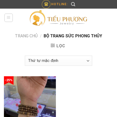
Skip
HOTLINE:
to
content
TRANG CHỦ
/
BỘ TRANG SỨC PHONG THỦY
LỌC
-25%