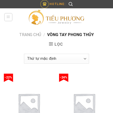
Skip
HOTLINE:
to
content
TRANG CHỦ
/
VÒNG TAY PHONG THỦY
LỌC
-22%
-24%