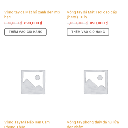
Vòng tay đá Mắt hổ xanh đen mix
Vòng tay đá Mặt Trời cao cấp
bạc
(beryl) 10 ly
Giá
Giá
Giá
Giá
890,000
₫
690,000
₫
1,090,000
₫
890,000
₫
gốc
hiện
gốc
hiện
là:
tại
là:
tại
THÊM VÀO GIỎ HÀNG
THÊM VÀO GIỎ HÀNG
890,000 ₫.
là:
1,090,000 ₫.
là:
690,000 ₫.
890,000 ₫.
Vòng Tay Mã Não Rạn Cam
Vòng tay phong thủy đá núi lửa
Phong Thủy
đen nhám