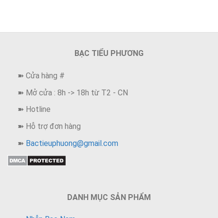
380,000 ₫.
BẠC TIỂU PHƯƠNG
➽ Cửa hàng #
➽ Mở cửa : 8h -> 18h từ T2 - CN
➽ Hotline
➽ Hỗ trợ đơn hàng
➽
Bactieuphuong@gmail.com
DANH MỤC SẢN PHẨM