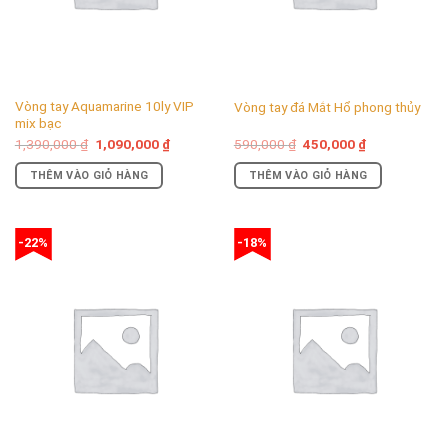
Vòng tay Aquamarine 10ly VIP
Vòng tay đá Mắt Hổ phong thủy
mix bạc
Giá
Giá
Giá
Giá
1,390,000
₫
1,090,000
₫
590,000
₫
450,000
₫
gốc
hiện
gốc
hiện
là:
tại
là:
tại
THÊM VÀO GIỎ HÀNG
THÊM VÀO GIỎ HÀNG
1,390,000 ₫.
là:
590,000 ₫.
là:
1,090,000 ₫.
450,000 ₫.
-22%
-18%