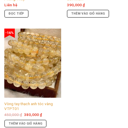
Liên hệ
390,000
₫
ĐỌC TIẾP
THÊM VÀO GIỎ HÀNG
-16%
Vòng tay thạch anh tóc vàng
VTPT01
Giá
Giá
450,000
₫
380,000
₫
gốc
hiện
là:
tại
THÊM VÀO GIỎ HÀNG
450,000 ₫.
là: