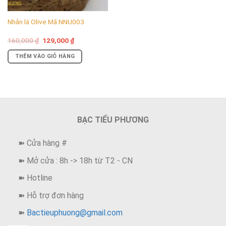
Nhẫn lá Olive Mã NNU003
Giá
Giá
160,000
₫
129,000
₫
gốc
hiện
là:
tại
THÊM VÀO GIỎ HÀNG
160,000 ₫.
là:
129,000 ₫.
BẠC TIỂU PHƯƠNG
➽ Cửa hàng #
➽ Mở cửa : 8h -> 18h từ T2 - CN
➽ Hotline
➽ Hỗ trợ đơn hàng
➽
Bactieuphuong@gmail.com