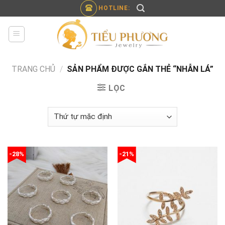
Skip
HOTLINE:
to
content
TRANG CHỦ
/
SẢN PHẨM ĐƯỢC GẮN THẺ “NHẪN LÁ”
LỌC
-28%
-21%