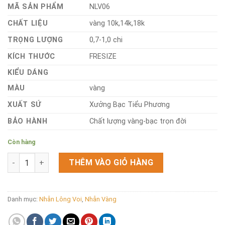
MÃ SẢN PHẨM
NLV06
CHẤT LIỆU
vàng 10k,14k,18k
TRỌNG LƯỢNG
0,7-1,0 chi
KÍCH THƯỚC
FRESIZE
KIỂU DÁNG
MÀU
vàng
XUẤT SỨ
Xưởng Bạc Tiểu Phương
BẢO HÀNH
Chất lượng vàng-bạc trọn đời
Còn hàng
Nhẫn lông voi vàng NLV06 số lượng
THÊM VÀO GIỎ HÀNG
Danh mục:
Nhẫn Lông Voi
,
Nhẫn Vàng