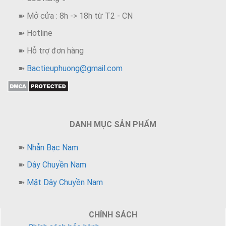
trong vòng 5 năm qua
➽ Mở cửa : 8h -> 18h từ T2 - CN
Sản phẩm đã được phủ sóng trên toàn quốc.
➽ Hotline
Cam kết các sản phẩm đều được làm trên chất lượng
➽ Hỗ trợ đơn hàng
bac.
➽
Bactieuphuong@gmail.com
Bảo hành chất lượng sản phẩm trọn đời
Hoàn tiền 100% nếu k phải là bạc.
DANH MỤC SẢN PHẨM
➽
Nhẫn Bạc Nam
➽
Dây Chuyền Nam
➽
Mặt Dây Chuyền Nam
CHÍNH SÁCH