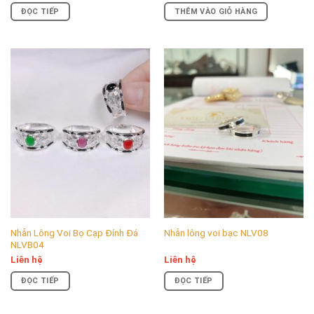
là:
tại
ĐỌC TIẾP
THÊM VÀO GIỎ HÀNG
100,000 ₫.
là:
99,000 ₫.
Nhẫn Lông Voi Bọ Cạp Đính Đá
Nhẫn lông voi bạc NLV08
NLVB04
Liên hệ
Liên hệ
ĐỌC TIẾP
ĐỌC TIẾP