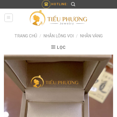
Skip
HOTLINE:
to
content
TRANG CHỦ
/
NHẪN LÔNG VOI
/
NHẪN VÀNG
LỌC