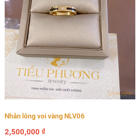
Nhẫn lông voi vàng NLV06
2,500,000
₫