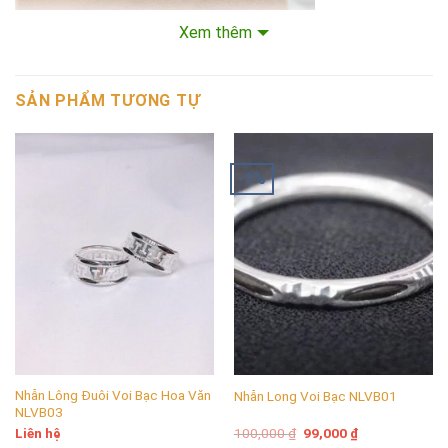
Xem thêm
SẢN PHẨM TƯƠNG TỰ
-1%
Nhẫn Lông Đuôi Voi Bạc Hoa Văn
Nhẫn Long Voi Bạc NLVB01
NLVB03
Mẫu nhẫn thích hợp để đeo ngón trỏ. ngón út và ngón cái
Giá
Giá
Liên hệ
100,000
₫
99,000
₫
gốc
hiện