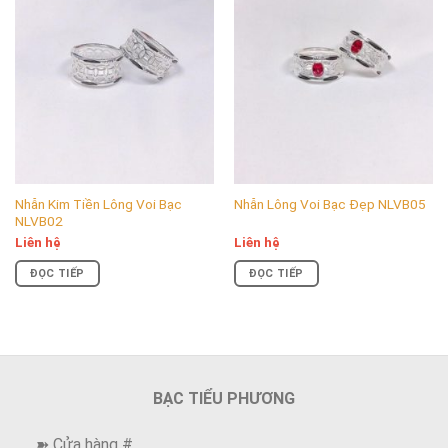
Nhẫn Kim Tiền Lông Voi Bạc
Nhẫn Lông Voi Bạc Đẹp NLVB05
NLVB02
Liên hệ
Liên hệ
ĐỌC TIẾP
ĐỌC TIẾP
NHỮNG LÍ DO LÊN UA HÀNG TẠI BẠC TIỂU PHƯƠNG:
——————————————————-
BẠC TIỂU PHƯƠNG
Chất lượng đã được chứng minh với hàng 1.000.000+
➽ Cửa hàng #