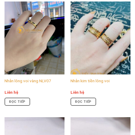
Nhẫn lông voi vàng NLV07
Nhẫn kim tiền lông voi
Liên hệ
Liên hệ
ĐỌC TIẾP
ĐỌC TIẾP