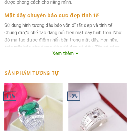
được phong cách cho riêng mình.
Mặt dây chuyền báo cực đẹp tinh tế
Sử dụng hình tượng đầu báo vốn dĩ rất đẹp và tinh tế.
Chúng được chế tác dạng nổi trên mặt dây hình tròn. Nhờ
đó mà tạo được điểm nhấn bên trong mặt dây. Hơn nữa,
trên mặt báo còn được đính đá đẹp và đều. Tất cả công
Xem thêm
đoạn đính đá đều được làm thủ công bằng tay. Giúp tăng
tính thẩm mỹ cực cao.
SẢN PHẨM TƯƠNG TỰ
-11%
-8%