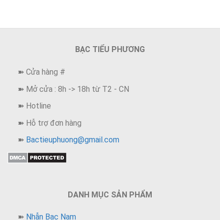
nằm trong top đầu. Hệ thống của chúng tôi bao gồm nhiều
người thợ giỏi, có kinh nghiệm. Mang tới sản phẩm có giá trị
được sử dụng trong những thương hiệu lớn.
BẠC TIỂU PHƯƠNG
➽ Cửa hàng #
➽ Mở cửa : 8h -> 18h từ T2 - CN
➽ Hotline
➽ Hỗ trợ đơn hàng
➽
Bactieuphuong@gmail.com
DANH MỤC SẢN PHẨM
➽
Nhẫn Bạc Nam