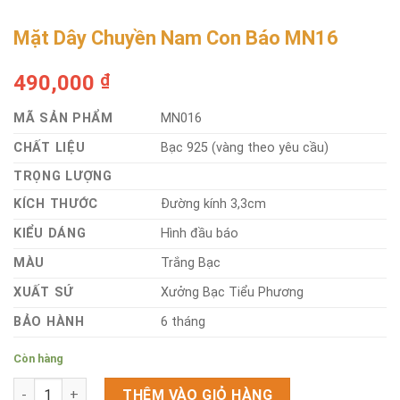
Mặt Dây Chuyền Nam Con Báo MN16
490,000
₫
MÃ SẢN PHẨM
MN016
CHẤT LIỆU
Bạc 925 (vàng theo yêu cầu)
TRỌNG LƯỢNG
KÍCH THƯỚC
Đường kính 3,3cm
KIỂU DÁNG
Hình đầu báo
MÀU
Trắng Bạc
XUẤT SỨ
Xưởng Bạc Tiểu Phương
BẢO HÀNH
6 tháng
Còn hàng
Mặt Dây Chuyền Nam Con Báo MN16 số lượng
THÊM VÀO GIỎ HÀNG