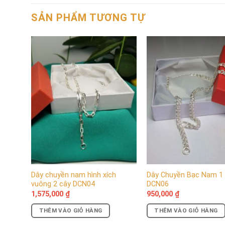
SẢN PHẨM TƯƠNG TỰ
Dây chuyền nam hình xích
Dây Chuyền Bạc Nam 1
vuông 2 cây DCN04
DCN06
1,575,000
₫
950,000
₫
THÊM VÀO GIỎ HÀNG
THÊM VÀO GIỎ HÀNG