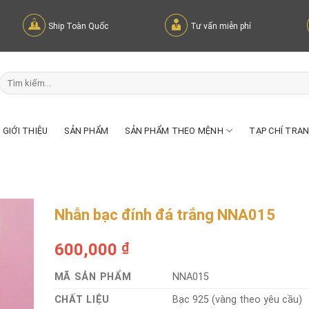
Ship Toàn Quốc
Tư vấn miễn phí
Tìm
kiếm:
GIỚI THIỆU
SẢN PHẨM
SẢN PHẨM THEO MỆNH
TẠP CHÍ TRA
Nhẫn bạc đính đá trắng NNA015
600,000
₫
MÃ SẢN PHẨM
NNA015
CHẤT LIỆU
Bạc 925 (vàng theo yêu cầu)