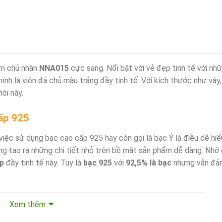
am chủ nhân
NNA015
cực sang. Nổi bật với vẻ đẹp tinh tế với nhữ
ính là viên đá chủ màu trắng đầy tinh tế. Với kích thước như vậy,
ôi này.
ấp 925
việc sử dụng bạc cao cấp 925 hay còn gọi là bạc Ý là điều dễ hiể
ng tạo ra những chi tiết nhỏ trên bề mặt sản phẩm dễ dàng. Nhờ
p
đầy tinh tế này. Tuy là
bạc 925
với
92,5% là bạc
nhưng vẫn đả
Xem thêm