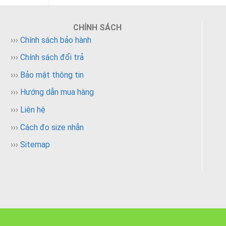
CHÍNH SÁCH
ên. Có
›››
Chính sách bảo hành
ể xem
›››
Chính sách đổi trả
›››
Bảo mật thông tin
›››
Hướng dẫn mua hàng
o vẻ đẹp
›››
Liên hệ
tinh xảo
›››
Cách đo size nhẫn
›››
Sitemap
 đấy nhé.