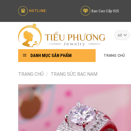
Skip
to
HOTLINE:
Bạc Cao Cấp 925
content
DANH MỤC SẢN PHẨM
TRANG CHỦ
TRANG CHỦ
/
TRANG SỨC BẠC NAM