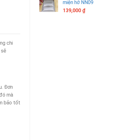
miện hở NN09
139,000
₫
ng chi
 sẽ
u. Đơn
 đó mà
m bảo tốt