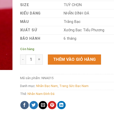
SIZE
TUỲ CHỌN
KIỂU DÁNG
NHẪN ĐÍNH ĐÁ
MÀU
Trắng Bạc
XUẤT SỨ
Xưởng Bạc Tiểu Phương
BẢO HÀNH
6 tháng
Còn hàng
Nhẫn bạc đính đá trắng NNA015 số lượng
THÊM VÀO GIỎ HÀNG
Mã sản phẩm:
NNA015
Danh mục:
Nhẫn Bạc Nam
,
Trang Sức Bạc Nam
Thẻ:
Nhẫn Nam Đính Đá