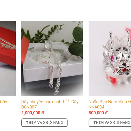
 Cây
Dây chuyền nam tinh tế 1 Cây
Nhẫn Bạc Nam Hình 
DCN007
NNA004
1,000,000
₫
500,000
₫
THÊM VÀO GIỎ HÀNG
THÊM VÀO GIỎ HÀNG