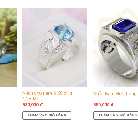
nam hình đầu rồng
đòi hỏi loại bạc được sử dụng phải là loại bạ
n những hình thù theo ý muốn. Chính vì vậy, việc sử dụng bạc ca
 bảo độ trắng sáng đáng kể cho mẫu
trang sức bạc nam
này. N
nhiều chi tiết tỉ mỉ. Chính sự pha trộn những kim loại khác khi 
Nhẫn cho nam ổ đá chìm
Nhẫn Nam Hình Rồng
NNA021
580,000
₫
580,000
₫
THÊM VÀO GIỎ HÀNG
THÊM VÀO GIỎ HÀNG