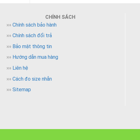
CHÍNH SÁCH
›››
Chính sách bảo hành
›››
Chính sách đổi trả
›››
Bảo mật thông tin
›››
Hướng dẫn mua hàng
›››
Liên hệ
iữ được
›››
Cách đo size nhẫn
›››
Sitemap
cho chính
về may
h. Hoặc