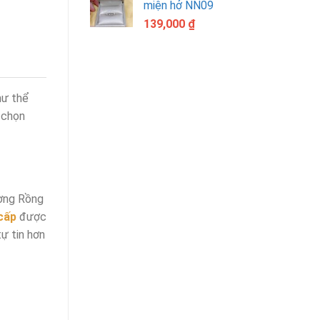
miện hở NN09
139,000
₫
hư thể
 chọn
ượng Rồng
cấp
được
tự tin hơn