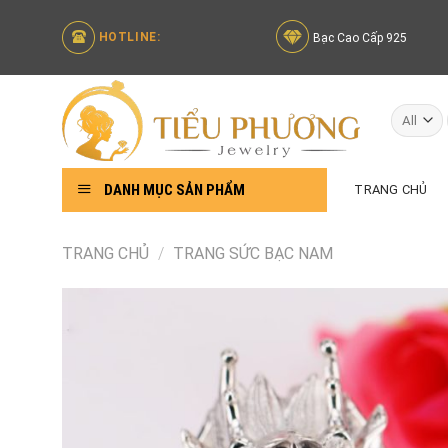
Skip
to
HOTLINE:
Bạc Cao Cấp 925
content
DANH MỤC SẢN PHẨM
TRANG CHỦ
TRANG CHỦ
/
TRANG SỨC BẠC NAM