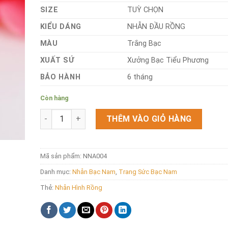
SIZE
TUỲ CHỌN
KIỂU DÁNG
NHẪN ĐẦU RỒNG
MÀU
Trắng Bạc
XUẤT SỨ
Xưởng Bạc Tiểu Phương
BẢO HÀNH
6 tháng
Còn hàng
Nhẫn Bạc Nam Hình Đầu Rồng NNA004 số lượng
THÊM VÀO GIỎ HÀNG
Mã sản phẩm:
NNA004
Danh mục:
Nhẫn Bạc Nam
,
Trang Sức Bạc Nam
Thẻ:
Nhẫn Hình Rồng