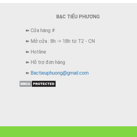
BẠC TIỂU PHƯƠNG
➽ Cửa hàng #
➽ Mở cửa : 8h -> 18h từ T2 - CN
Bạc cao cấp nâng ca
➽ Hotline
➽ Hỗ trợ đơn hàng
Đặc biệt khách hàng có thể sử dụng thời gian dài khôn
➽
Bactieuphuong@gmail.com
độ trắng sáng chính là khi tiếp xúc với hóa chất thì nên
Mang tới may mắn khi lựa chọn hợp mệnh
Những bạn nam có năm tuổi là năm con Rồng có thể l
bản thân mình. Chúng vừa có tác dụng bảo vệ gia chủ k
mắn và tài lộc. Nhờ đó có thể thăng quan, phát tài, t
có thể xem thêm những mẫu
NHẪN HÌNH RỒNG
khác n