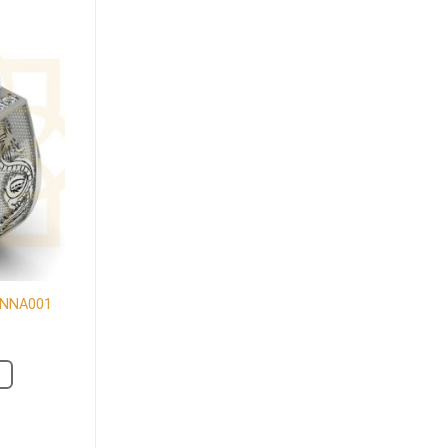
c có độ
o cấp 925
hư chúng
sử dụng
 NNA001