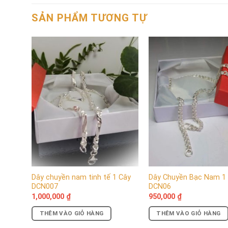
SẢN PHẨM TƯƠNG TỰ
Dây chuyền nam tinh tế 1 Cây
Dây Chuyền Bạc Nam 1
Đầu rồng tinh tế,
DCN007
DCN06
mang m
1,000,000
₫
950,000
₫
THÊM VÀO GIỎ HÀNG
THÊM VÀO GIỎ HÀNG
Sử dụng bạc cao cấp 925