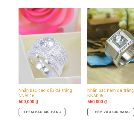
Với những chi tiết độc đáo và nhỏ nhắn như mẫu
nhẫn 
cứng tốt và độ bền cao. Nhờ đó có thể gia công tạo nê
mang tới những tác dụng hết sức tích cực. Chúng đảm
ta đã thấy, sản phẩm có độ trắng sáng khá cao cũng như 
mang tới vẻ đẹp cho mẫu nhẫn hình đầu rồng này.
Nhẫn bạc cao cấp đá trắng
Nhẫn bạc nam đá trắng
NNA016
NNA006
600,000
₫
550,000
₫
THÊM VÀO GIỎ HÀNG
THÊM VÀO GIỎ HÀNG